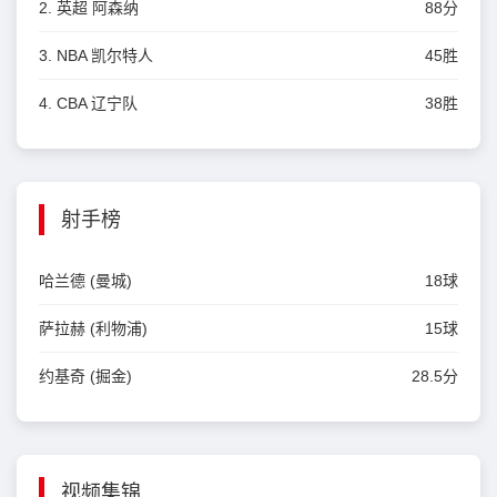
2. 英超 阿森纳
88分
3. NBA 凯尔特人
45胜
4. CBA 辽宁队
38胜
射手榜
哈兰德 (曼城)
18球
萨拉赫 (利物浦)
15球
约基奇 (掘金)
28.5分
视频集锦