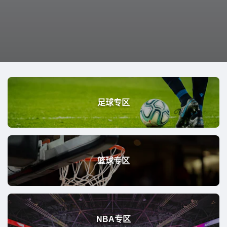
足球专区
篮球专区
NBA专区